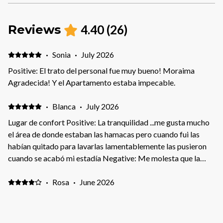
Reviews
4.40
(
26
)
·
Sonia
·
July 2026
Positive: El trato del personal fue muy bueno! Moraima
Agradecida! Y el Apartamento estaba impecable.
·
Blanca
·
July 2026
Lugar de confort Positive: La tranquilidad ...me gusta mucho
el área de donde estaban las hamacas pero cuando fui las
habían quitado para lavarlas lamentablemente las pusieron
cuando se acabó mi estadía Negative: Me molesta que la
gente no cuide las facilidades que rompan o maltraten las
cosas en mi caso cuido y mantengo limpio lo mas posible
·
Rosa
·
June 2026
Positive: Privacidad Negative: Falta encenderor en cocina.
·
Yasmin
·
May 2026