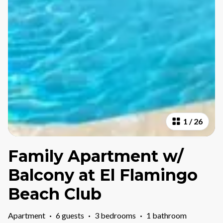
1
/
26
Family Apartment w/
Balcony at El Flamingo
Beach Club
Apartment
·
6 guests
·
3 bedrooms
·
1 bathroom