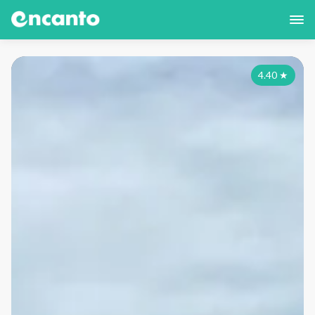
4.40
★